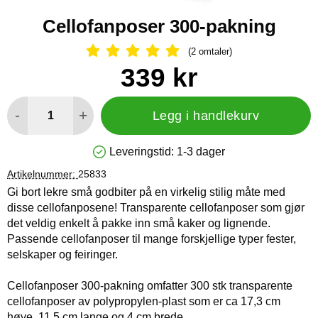
Cellofanposer 300-pakning
(2 omtaler)
Vurdering: 5 Stjerne, Gå til alle omtal
Handle dette produktet, Cellofanposer 300-pakning
pris
339 kr
antall
-
+
Legg i handlekurv
Leveringstid:
1-3 dager
Produkttilgjengelighet: På lager
Artikelnummer:
25833
Gi bort lekre små godbiter på en virkelig stilig måte med
disse cellofanposene! Transparente cellofanposer som gjør
det veldig enkelt å pakke inn små kaker og lignende.
Passende cellofanposer til mange forskjellige typer fester,
selskaper og feiringer.
Cellofanposer 300-pakning omfatter 300 stk transparente
cellofanposer av polypropylen-plast som er ca 17,3 cm
høye, 11,5 cm lange og 4 cm brede.