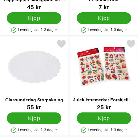
10-pakning
Varenummer 83123
Varenummer 12414
45 kr
7 kr
Kjøp
Kjøp
Leveringstid:
1-3 dager
Leveringstid:
1-3 dager
Produkttilgjengelighet: På lager
Produkttilgjengelighet: På lager
Merk glassunderlag Storpakning som favoritt
Merk juleklistremerker Forskjell
Glassunderlag Storpakning
Juleklistremerker Forskjellige
Julemotiv
Varenummer 35284
Varenummer 40414
55 kr
25 kr
Kjøp
Kjøp
Leveringstid:
1-3 dager
Leveringstid:
1-3 dager
Produkttilgjengelighet: På lager
Produkttilgjengelighet: På lager