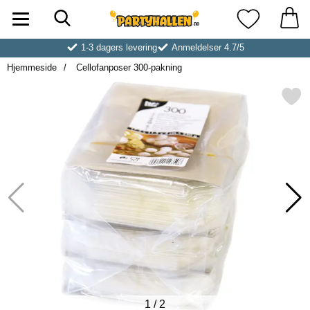
Søk
Startsiden for Partyhallen AB
Mine favoritt
1-3 dagers levering
Anmeldelser 4.7/5
Hjemmeside
Cellofanposer 300-pakning
Merk cellofanposer 300-pa
1
/
2