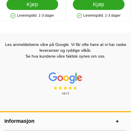
Kjøp
Kjøp
Leveringstid:
1-3 dager
Leveringstid:
1-3 dager
Produkttilgjengelighet: På lager
Produkttilgjengelighet: På lager
Les anmeldelsene våre på Google. Vi får ofte høre at vi har raske
leveranser og ryddige vilkår.
Se hva kundene våre faktisk synes om oss.
Prisjakt Vurdering: 4.6 Stjerne
4.6 / 5
Footer-innhold Blandet informasjon og le
Informasjon