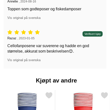
Anmeldelse av:
Annelie
,
2024-08-16
Toppen som godteposer og fiskedamposer
Vis original på svenska
Vurdering: 5 stjerne av 5,
Verifisert kjøp
Anmeldelse av:
Razaz
,
2023-01-05
Cellofanposene var suverene og hadde en god
størrelse, akkurat som beskrivelsen😊.
Vis original på svenska
Kjøpt av andre
Merk pappkopper Mørkblå 35 cl 10-pakning som favoritt
Merk pappkopper Rød 35 cl 1