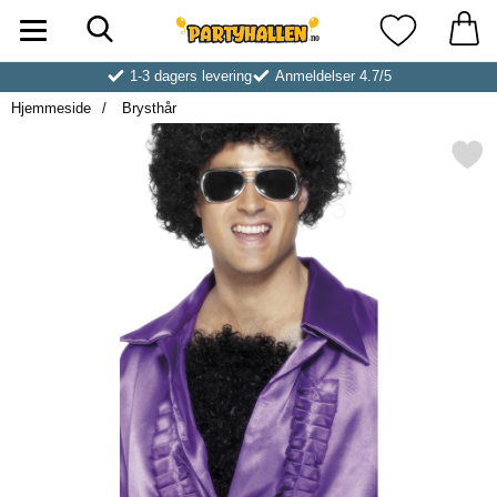
Søk
Startsiden for Partyhallen AB
Mine favoritt
1-3 dagers levering
Anmeldelser 4.7/5
Hjemmeside
Brysthår
Merk brysthår som