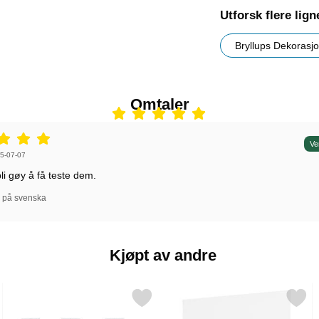
Utforsk flere lig
Bryllups Dekorasj
Omtaler
5 stjerne av 5,
Ve
 av:
5-07-07
bli gøy å få teste dem.
l på svenska
Kjøpt av andre
 som favoritt
Merk sølv Partyfløyter som favoritt
Merk bordkortholdere Gul