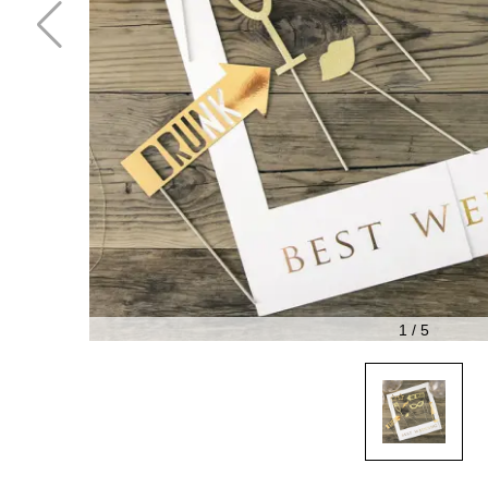
1
/
5