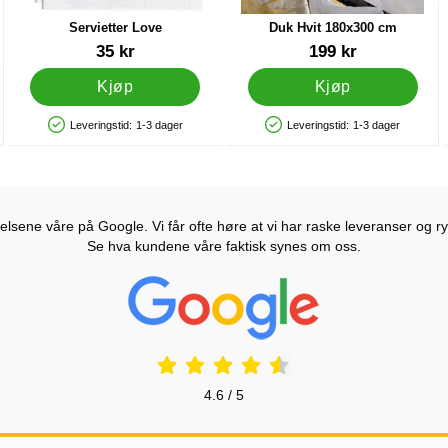
Servietter Love
Duk Hvit 180x300 cm
Varenummer 28810
Varenummer 41445
35 kr
199 kr
Kjøp
Kjøp
Leveringstid:
1-3 dager
Leveringstid:
1-3 dager
Produkttilgjengelighet: På lager
Produkttilgjengelighet: På lager
lsene våre på Google. Vi får ofte høre at vi har raske leveranser og ryd
Se hva kundene våre faktisk synes om oss.
Prisjakt Vurdering: 4.6 Stjerne
4.6 / 5