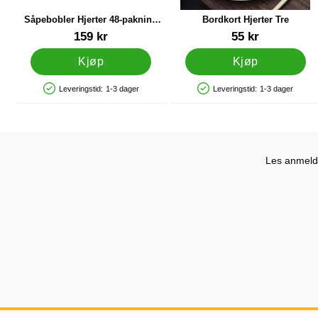
Såpebobler Hjerter 48-pakning
Bordkort Hjerter Tre
Hvite
Varenummer 28765
Varenummer 28671
159 kr
55 kr
Kjøp
Kjøp
Leveringstid:
1-3 dager
Leveringstid:
1-3 dager
Produkttilgjengelighet: På lager
Produkttilgjengelighet: På lager
Les anmelde