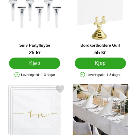
Sølv Partyfløyter
Bordkortholdere Gull
Varenummer 16520
Varenummer 28694
25 kr
55 kr
Kjøp
Kjøp
Leveringstid:
1-3 dager
Leveringstid:
1-3 dager
Produkttilgjengelighet: På lager
Produkttilgjengelighet: På lager
Tre som favoritt
Merk servietter Love som favoritt
Merk duk Hvit 180x300 c