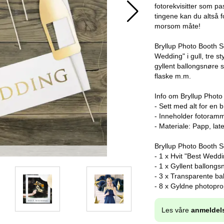
fotorekvisitter som pa
tingene kan du altså fo
morsom måte!
Bryllup Photo Booth S
Wedding" i gull, tre s
gyllent ballongsnøre sa
flaske m.m.
Info om Bryllup Photo
- Sett med alt for en 
- Inneholder fotoramme
- Materiale: Papp, late
Bryllup Photo Booth S
- 1 x Hvit "Best Wedd
- 1 x Gyllent ballongs
- 3 x Transparente ba
- 8 x Gyldne photopro
Les våre
anmeldel