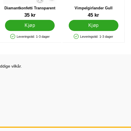
Diamantkonfetti Transparent
Vimpelgirlander Gull
Varenummer 21299
Varenummer 9973
35 kr
45 kr
Kjøp
Kjøp
Leveringstid:
1-3 dager
Leveringstid:
1-3 dager
Produkttilgjengelighet: På lager
Produkttilgjengelighet: På lager
dige vilkår.