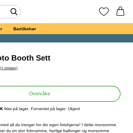
Søk
Mine favoritte
r
Bartilbehør
oto Booth Sett
(1 omtaler)
il alle omtaler
t, Bryllup Photo Booth Sett
Overvåke
Ikke på lager
, Forventet på lager:
Ukjent
Produkttilgjengelighet:
tt med alt du trenger for din egen fotohjørne! I dette morsomme
nner du en stor fotoramme, herlige ballonger og morsomme