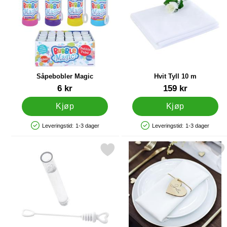
Såpebobler Magic
Hvit Tyll 10 m
Varenummer 12437
Varenummer 41398
6 kr
159 kr
Kjøp
Kjøp
Leveringstid:
1-3 dager
Leveringstid:
1-3 dager
Produkttilgjengelighet: På lager
Produkttilgjengelighet: På lager
Merk såpebobler Hjerter 48-pakning Hvite som favoritt
Merk bordkort Hjerter 