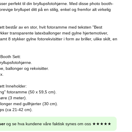
sser perfekt til din bryllupsfotohjørne. Med disse photo booth-
revige bryllupet ditt på en stilig, enkel og fremfor alt virkelig
ett består av en stor, hvit fotoramme med teksten "Best
tykker transparente latexballonger med gylne hjertemotiver,
mt 8 stykker gylne fotorekvisitter i form av briller, ulike skilt, en
 Booth Sett:
bryllupsfotohjørne.
, ballonger og rekvisitter.
x.
ett Inneholder:
ing" fotoramme (50 x 59,5 cm).
nøre (3 meter).
llonger med gullhjerter (30 cm).
ps (ca 21-42 cm).
ser
og se hva kundene våre faktisk synes om oss ★★★★★