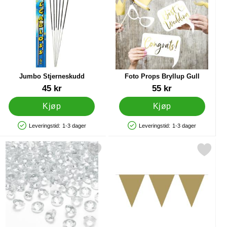
Jumbo Stjerneskudd
Foto Props Bryllup Gull
Varenummer 13928
Varenummer 28752
45 kr
55 kr
Kjøp
Kjøp
Leveringstid:
1-3 dager
Leveringstid:
1-3 dager
Produkttilgjengelighet: På lager
Produkttilgjengelighet: På lager
m som favoritt
Merk diamantkonfetti Transparent som favoritt
Merk vimpelgirlander Gull 