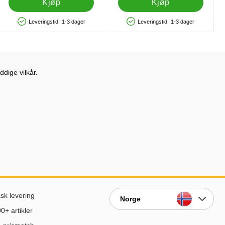
Kjøp
Kjøp
Leveringstid:
1-3 dager
Leveringstid:
1-3 dager
Produkttilgjengelighet: På lager
Produkttilgjengelighet: På lager
dige vilkår.
sk levering
Norge
0+ artikler