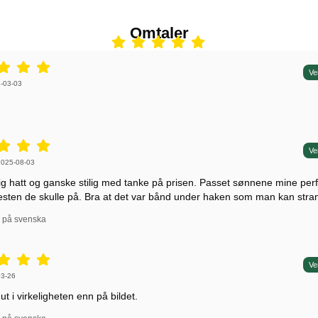
Omtaler
5 stjerne av 5,
Ve
 av:
-03-03
5 stjerne av 5,
Ve
 av:
2025-08-03
ig hatt og ganske stilig med tanke på prisen. Passet sønnene mine perfe
sten de skulle på. Bra at det var bånd under haken som man kan str
l på svenska
5 stjerne av 5,
Ve
 av:
03-26
t i virkeligheten enn på bildet.