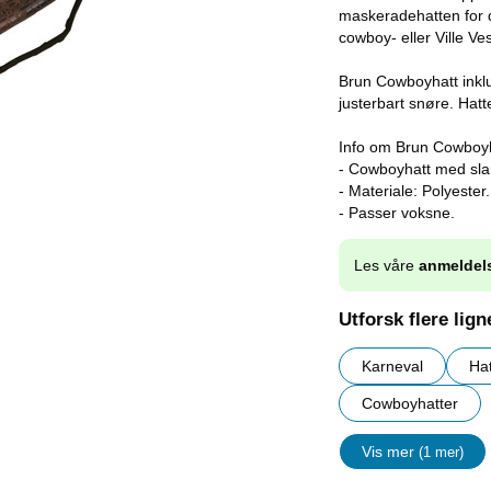
maskeradehatten for 
cowboy- eller Ville V
Brun Cowboyhatt inkl
justerbart snøre. Hatt
Info om Brun Cowboyh
- Cowboyhatt med sl
- Materiale: Polyester.
- Passer voksne.
Les våre
anmeldel
Utforsk flere lig
Karneval
Hat
Cowboyhatter
Vis mer
(1 mer)
egenskape