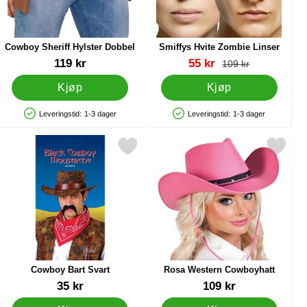
Cowboy Sheriff Hylster Dobbel
Smiffys Hvite Zombie Linser
Varenummer 36729
Varenummer 9398
ny pris
119 kr
55 kr
gammel pris
109 kr
Kjøp
Kjøp
Leveringstid:
1-3 dager
Leveringstid:
1-3 dager
Produkttilgjengelighet: På lager
Produkttilgjengelighet: På lager
tyme som favoritt
Merk cowboy Bart Svart som favoritt
Merk rosa Western Cowboyhat
Cowboy Bart Svart
Rosa Western Cowboyhatt
Varenummer 14228
Varenummer 15472
35 kr
109 kr