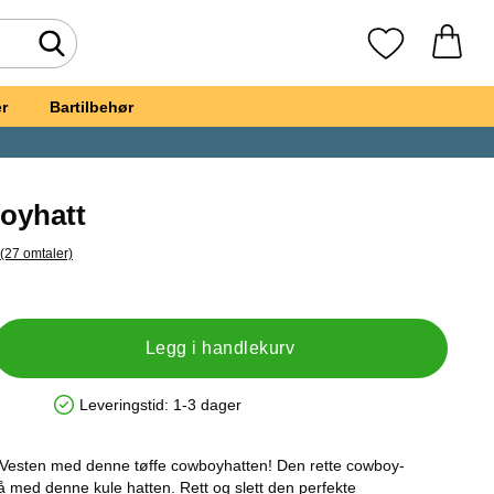
Søk
Mine favoritte
r
Bartilbehør
oyhatt
(27 omtaler)
Gå til alle omtaler
et, Brun Cowboyhatt
Legg i handlekurv
Leveringstid:
1-3 dager
Produkttilgjengelighet: På lager
le Vesten med denne tøffe cowboyhatten! Den rette cowboy-
nå med denne kule hatten. Rett og slett den perfekte