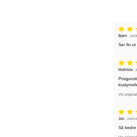
Vurdering: 
Anmeldelse
Bjørn
,
2025
Ser fin ut
Vurdering: 
Anmeldelse
Mathilda
,
Prisgunst
kostymefe
Vis origina
Vurdering: 
Anmeldelse
Jan
,
2025-
Så bedre u