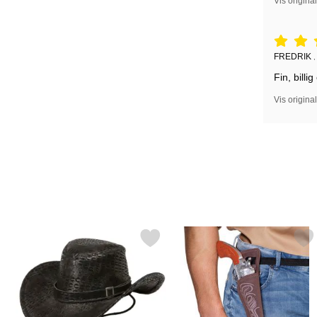
Vis origina
Vurdering: 
Anmeldelse
FREDRIK
Fin, billi
Vis origina
Merk svart Cowboyhatt som favoritt
Merk cowboy Sheriff S