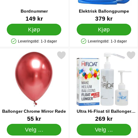
Bordnummer
Elektrisk Ballongpumpe
Varenummer 28680
Varenummer 10539
149 kr
379 kr
Kjøp
Kjøp
Leveringstid:
1-3 dager
Leveringstid:
1-3 dager
Produkttilgjengelighet: På lager
Produkttilgjengelighet: På lager
Merk ballonger Chrome Mirror Røde som favoritt
Merk ultra Hi-Float til Ballo
Ballonger Chrome Mirror Røde
Ultra Hi-Float til Ballonger
480ml
Varenummer 25788
Varenummer 13477
55 kr
269 kr
Velg ...
Velg ...