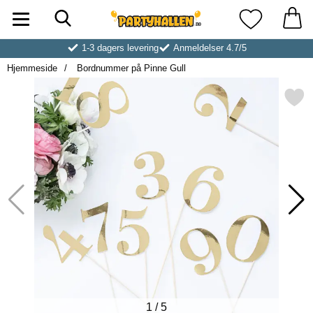
Søk
Startsiden for Partyhallen AB
Mine favoritt
1-3 dagers levering
Anmeldelser 4.7/5
Hjemmeside
Bordnummer på Pinne Gull
Merk bordnummer på Pinne 
1
/
5