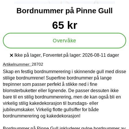
Bordnummer på Pinne Gull
Handle dette produktet, Bordnummer på Pinne Gull
pris
65 kr
Overvåke
Ikke på lager
, Forventet på lager:
2026-08-11 dager
Produkttilgjengelighet:
Artikelnummer:
28702
Skap en festlig bordnummerering i skinnende gull med disse
stilige bordnumrene! Superfine bordnummer på lange
trepinner som passer perfekt å stikke ned i fine
blomsterbuketter eller lignende. De passer dessuten ikke
bare til en stilig bordnummerering, men de kan også bli en
virkelig stilig kakedekorasjon til bursdags- eller
jubileumskaker. Virkelig flotte gullsiffer for både
bordnummerering og kakedekorasjon!
Bordnummer på Pinne Gull inkluderer gylne bordnummer av