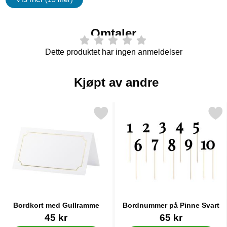
egenskaper
Omtaler
Dette produktet har ingen anmeldelser
Kjøpt av andre
Merk bordkort med Gullramme som favoritt
Merk bordnummer på Pinne
Bordkort med Gullramme
Bordnummer på Pinne Svart
Varenummer 28684
Varenummer 28717
45 kr
65 kr