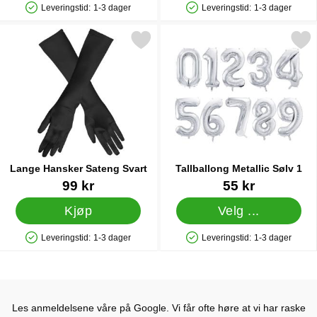
Leveringstid:
1-3 dager
Leveringstid:
1-3 dager
Produkttilgjengelighet: På lager
Produkttilgjengelighet: På lager
Merk lange Hansker Sateng Svart som favoritt
Merk tallballong Metallic 
Lange Hansker Sateng Svart
Tallballong Metallic Sølv 1
Varenummer 19372
Varenummer 41763
99 kr
55 kr
Kjøp
Velg ...
Leveringstid:
1-3 dager
Leveringstid:
1-3 dager
Produkttilgjengelighet: På lager
Produkttilgjengelighet: På lager
Les anmeldelsene våre på Google. Vi får ofte høre at vi har raske