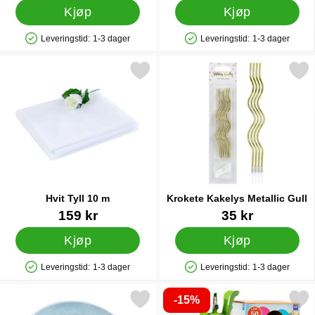
Kjøp
Kjøp
Leveringstid:
1-3 dager
Leveringstid:
1-3 dager
Produkttilgjengelighet: På lager
Produkttilgjengelighet: På lager
Merk hvit Tyll 10 m som favoritt
Merk krokete Kakelys Metall
Hvit Tyll 10 m
Krokete Kakelys Metallic Gull
Varenummer 41398
Varenummer 21119
159 kr
35 kr
Kjøp
Kjøp
Leveringstid:
1-3 dager
Leveringstid:
1-3 dager
Produkttilgjengelighet: På lager
Produkttilgjengelighet: På lager
-15%
Merk ballongvekter Stålringer som favoritt
Merk helium på Flaske Stor til 50 Bal