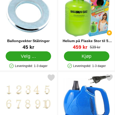
Ballongvekter Stålringer
Helium på Flaske Stor til 50
Ballonger (20-25 cm)
Varenummer 25702
Varenummer 13480
ny pris
45 kr
459 kr
gammel pri
539 kr
Velg ...
Kjøp
Leveringstid:
1-3 dager
Leveringstid:
1-3 dager
Produkttilgjengelighet: På lager
Produkttilgjengelighet: På lager
Merk bordnummer som favoritt
Merk elektrisk Ballongp