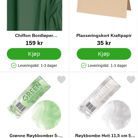
Chiffon Bordløper
Plasseringskort Kraftpapir
Flaskegrønn
Varenummer 87890
Varenummer 42144
159 kr
35 kr
Kjøp
Kjøp
Leveringstid:
1-3 dager
Leveringstid:
1-3 dager
Produkttilgjengelighet: På lager
Produkttilgjengelighet: På lager
Merk grønne Røykbomber 5-pakning som favoritt
Merk røykbombe Hvit 11,5 cm 
Grønne Røykbomber 5-
Røykbombe Hvit 11,5 cm 5-