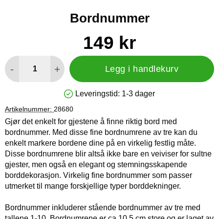
Bordnummer
Handle dette produktet, Bordnummer
pris
149 kr
antall
-
+
Legg i handlekurv
Leveringstid:
1-3 dager
Produkttilgjengelighet: På lager
Artikelnummer:
28680
Gjør det enkelt for gjestene å finne riktig bord med
bordnummer. Med disse fine bordnumrene av tre kan du
enkelt markere bordene dine på en virkelig festlig måte.
Disse bordnumrene blir altså ikke bare en veiviser for sultne
gjester, men også en elegant og stemningsskapende
borddekorasjon. Virkelig fine bordnummer som passer
utmerket til mange forskjellige typer borddekninger.
Bordnummer inkluderer stående bordnummer av tre med
tallene 1-10. Bordnumrene er ca 10,5 cm store og er laget av