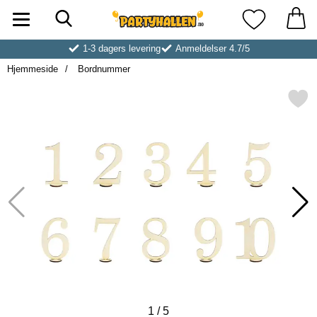
Søk
Startsiden for Partyhallen AB
Mine favoritt
1-3 dagers levering
Anmeldelser 4.7/5
Hjemmeside
Bordnummer
Merk bordnummer s
1
/
5