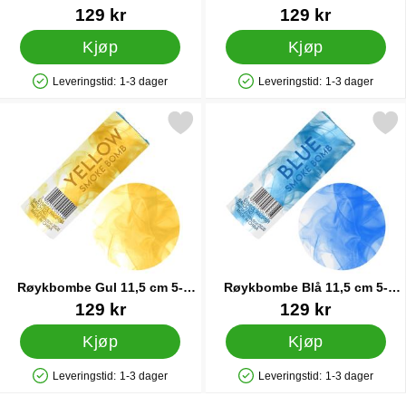
pakning
pakning
Varenummer 90778
Varenummer 91418
129 kr
129 kr
Kjøp
Kjøp
Leveringstid:
1-3 dager
Leveringstid:
1-3 dager
Produkttilgjengelighet: På lager
Produkttilgjengelighet: På lager
Merk røykbombe Gul 11,5 cm 5-pakning som favoritt
Merk røykbombe Blå 11,5 cm 
Røykbombe Gul 11,5 cm 5-
Røykbombe Blå 11,5 cm 5-
pakning
pakning
Varenummer 91419
Varenummer 91417
129 kr
129 kr
Kjøp
Kjøp
Leveringstid:
1-3 dager
Leveringstid:
1-3 dager
Produkttilgjengelighet: På lager
Produkttilgjengelighet: På lager