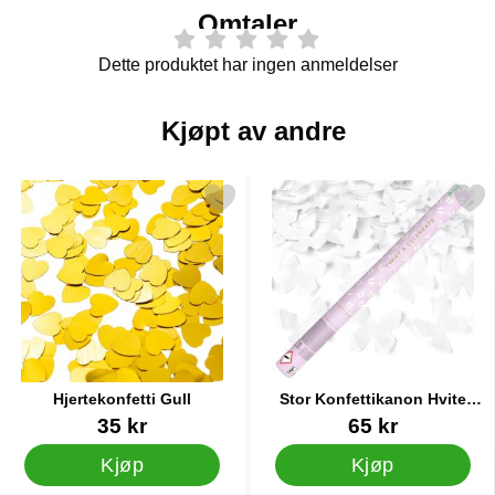
Omtaler
Dette produktet har ingen anmeldelser
Kjøpt av andre
Merk hjertekonfetti Gull som favoritt
Merk stor Konfettikanon Hvite S
Hjertekonfetti Gull
Stor Konfettikanon Hvite
Sommerfugler
Varenummer 41003
Varenummer 28773
35 kr
65 kr
Kjøp
Kjøp