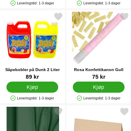
Leveringstid:
1-3 dager
Leveringstid:
1-3 dager
Produkttilgjengelighet: På lager
Produkttilgjengelighet: På lager
Merk såpebobler på Dunk 2 Liter som favoritt
Merk rosa Konfettikanon 
Såpebobler på Dunk 2 Liter
Rosa Konfettikanon Gull
Varenummer 84884
Varenummer 41794
89 kr
75 kr
Kjøp
Kjøp
Leveringstid:
1-3 dager
Leveringstid:
1-3 dager
Produkttilgjengelighet: På lager
Produkttilgjengelighet: På lager
Merk chiffon Bordløper Flaskegrønn som favoritt
Merk plasseringskort Kraf