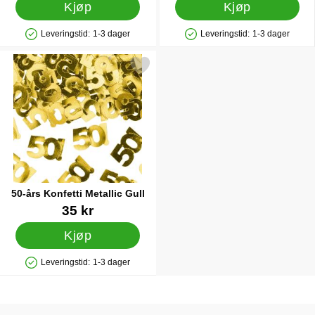
Kjøp
Kjøp
Leveringstid:
1-3 dager
Leveringstid:
1-3 dager
Produkttilgjengelighet: På lager
Produkttilgjengelighet: På lager
Merk 50-års Konfetti Metallic Gull som favoritt
50-års Konfetti Metallic Gull
Varenummer 28641
35 kr
Kjøp
Leveringstid:
1-3 dager
Produkttilgjengelighet: På lager