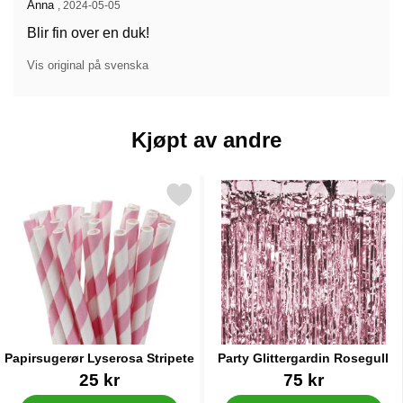
Anmeldelse av:
Anna
,
2024-05-05
Blir fin over en duk!
Vis original på svenska
Kjøpt av andre
Merk papirsugerør Lyserosa Stripete som favoritt
Merk party Glittergardin R
Papirsugerør Lyserosa Stripete
Party Glittergardin Rosegull
Varenummer 6160
Varenummer 20486
25 kr
75 kr