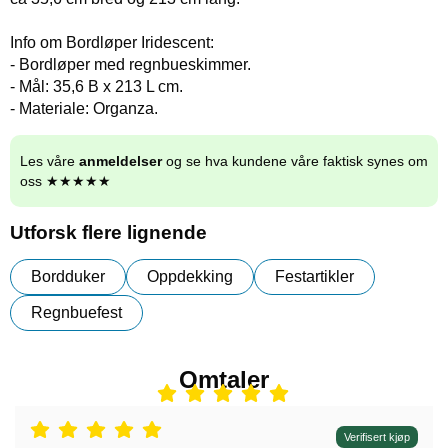
Info om Bordløper Iridescent:
- Bordløper med regnbueskimmer.
- Mål: 35,6 B x 213 L cm.
- Materiale: Organza.
Les våre
anmeldelser
og se hva kundene våre faktisk synes om
oss ★★★★★
Utforsk flere lignende
Bordduker
Oppdekking
Festartikler
Regnbuefest
Omtaler
Vurdering: 5 stjerne av 5,
Verifisert kjøp