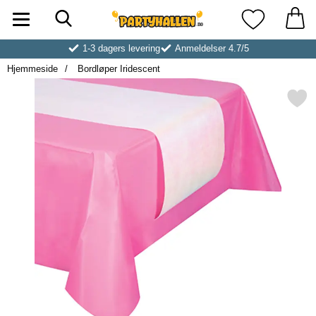
Søk
Startsiden for Partyhallen AB
Mine favoritt
1-3 dagers levering
Anmeldelser 4.7/5
Hjemmeside
Bordløper Iridescent
Merk bordløper Iridesce