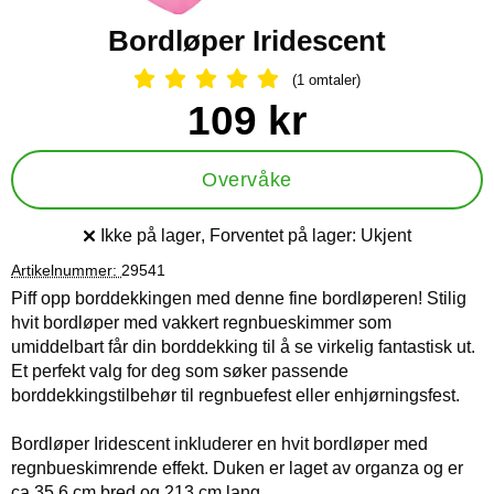
Bordløper Iridescent
(1 omtaler)
Vurdering: 5 Stjerne, Gå til alle omtal
Handle dette produktet, Bordløper Iridescent
pris
109 kr
Overvåke
Ikke på lager
, Forventet på lager:
Ukjent
Produkttilgjengelighet:
Artikelnummer:
29541
Piff opp borddekkingen med denne fine bordløperen! Stilig
hvit bordløper med vakkert regnbueskimmer som
umiddelbart får din borddekking til å se virkelig fantastisk ut.
Et perfekt valg for deg som søker passende
borddekkingstilbehør til regnbuefest eller enhjørningsfest.
Bordløper Iridescent inkluderer en hvit bordløper med
regnbueskimrende effekt. Duken er laget av organza og er
ca 35,6 cm bred og 213 cm lang.