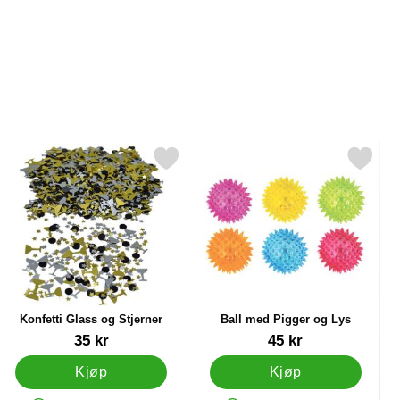
e Gull som favoritt
Merk konfetti Glass og Stjerner som favoritt
Merk ball med Pigger og Lys
Konfetti Glass og Stjerner
Ball med Pigger og Lys
Varenummer 18746
Varenummer 85041
35 kr
45 kr
Kjøp
Kjøp