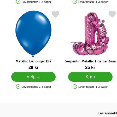
Leveringstid:
1-3 dager
Leveringstid:
1-3 dager
Produkttilgjengelighet: På lager
Produkttilgjengelighet: På lager
Merk metallic Ballonger Blå som favoritt
Merk serpentin Metallic Pri
Metallic Ballonger Blå
Serpentin Metallic Prisme Rosa
Varenummer 10496
Varenummer 9763
29 kr
25 kr
Velg ...
Kjøp
Leveringstid:
1-3 dager
Leveringstid:
1-3 dager
Produkttilgjengelighet: På lager
Produkttilgjengelighet: På lager
Les anmelde