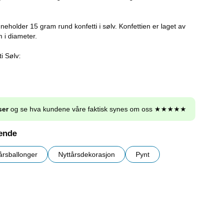
nneholder 15 gram rund konfetti i sølv. Konfettien er laget av
 i diameter.
i Sølv:
ser
og se hva kundene våre faktisk synes om oss ★★★★★
nende
årsballonger
Nyttårsdekorasjon
Pynt
r