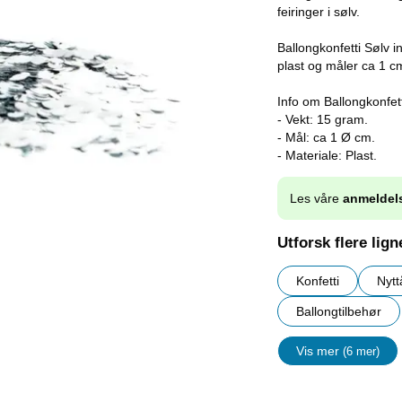
feiringer i sølv.
Ballongkonfetti Sølv i
plast og måler ca 1 cm
Info om Ballongkonfett
- Vekt: 15 gram.
- Mål: ca 1 Ø cm.
- Materiale: Plast.
Les våre
anmeldel
Utforsk flere lig
Konfetti
Nytt
Ballongtilbehør
Vis mer
(6 mer)
egenskape