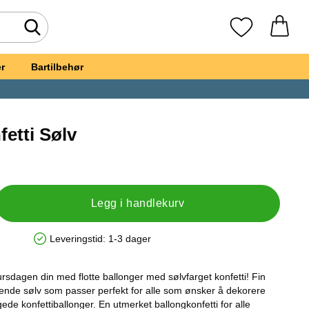
Søk
Mine favoritte
r
Bartilbehør
etti Sølv
, Ballongkonfetti Sølv
Legg i handlekurv
Leveringstid:
1-3 dager
Produkttilgjengelighet: På lager
bursdagen din med flotte ballonger med sølvfarget konfetti! Fin
mrende sølv som passer perfekt for alle som ønsker å dekorere
ede konfettiballonger. En utmerket ballongkonfetti for alle