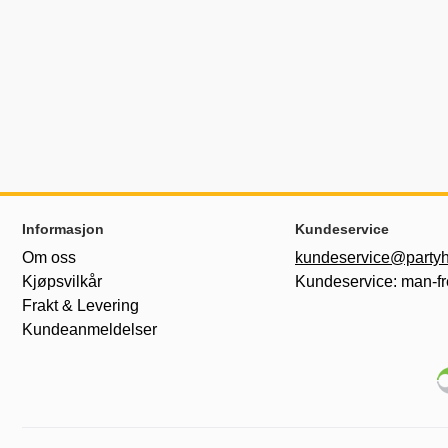
Footer-innhold Blandet informasjon og le
Informasjon
Kundeservice
Om oss
kundeservice@partyh
Kjøpsvilkår
Kundeservice: man-fr
Frakt & Levering
Kundeanmeldelser