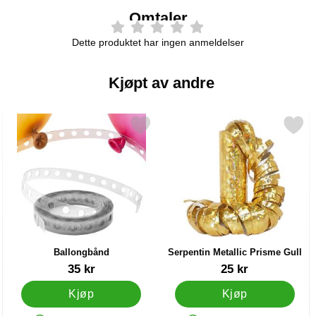
Omtaler
Dette produktet har ingen anmeldelser
Kjøpt av andre
lå som favoritt
Merk ballongbånd som favoritt
Merk serpentin Metallic Prism
Ballongbånd
Serpentin Metallic Prisme Gull
Varenummer 21211
Varenummer 9764
35 kr
25 kr
Kjøp
Kjøp