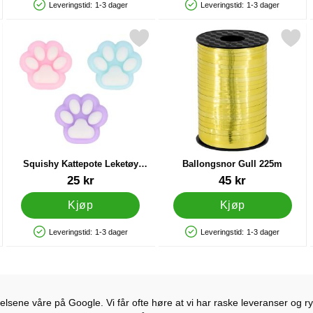
Leveringstid:
1-3 dager
Leveringstid:
1-3 dager
Produkttilgjengelighet: På lager
Produkttilgjengelighet: På lager
sme Rosa som favoritt
Merk squishy Kattepote Leketøy Pastell 5,5 cm som favoritt
Merk ballongsnor Gull 22
Me
Squishy Kattepote Leketøy
Ballongsnor Gull 225m
Pastell 5,5 cm
Varenummer 91546
Varenummer 41405
25 kr
45 kr
Kjøp
Kjøp
Leveringstid:
1-3 dager
Leveringstid:
1-3 dager
Produkttilgjengelighet: På lager
Produkttilgjengelighet: På lager
lsene våre på Google. Vi får ofte høre at vi har raske leveranser og ryd