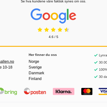
Se hva kundene våre faktisk synes om oss.
Prisjakt Vurdering: 4.6 Stjerne
4.6 / 5
nker
Her finner du oss
Lynra
allen.no
Norge
30.00
e 10-18
Sverige
100%
Danmark
30 da
Finland