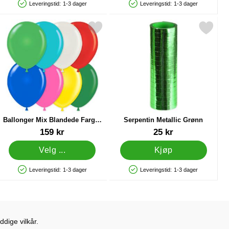
Leveringstid:
1-3 dager
Leveringstid:
1-3 dager
Produkttilgjengelighet: På lager
Produkttilgjengelighet: På lager
5m som favoritt
rk ballonger Mix Blandede Farger 100-pakning som favoritt
Merk serpentin Metallic Grøn
Ballonger Mix Blandede Farger
Serpentin Metallic Grønn
100-pakning
Varenummer 15191
Varenummer 11495
159 kr
25 kr
Velg ...
Kjøp
Leveringstid:
1-3 dager
Leveringstid:
1-3 dager
Produkttilgjengelighet: På lager
Produkttilgjengelighet: På lager
dige vilkår.