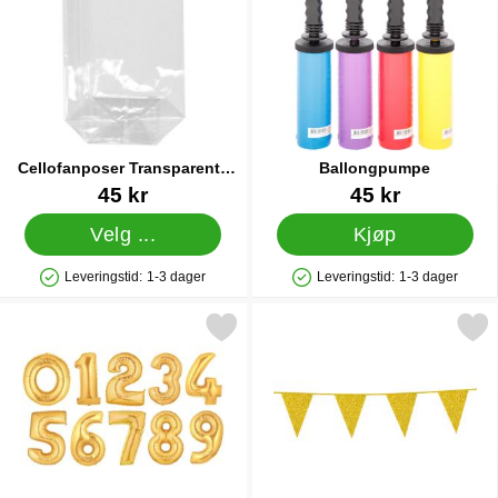
Cellofanposer Transparente
Ballongpumpe
Store
Varenummer 11444
Varenummer 9838
45 kr
45 kr
Velg ...
Kjøp
Leveringstid:
1-3 dager
Leveringstid:
1-3 dager
Produkttilgjengelighet: På lager
Produkttilgjengelighet: På lager
Merk ballong Tall To Gull som favoritt
Merk glitrende Vimpelgirlan