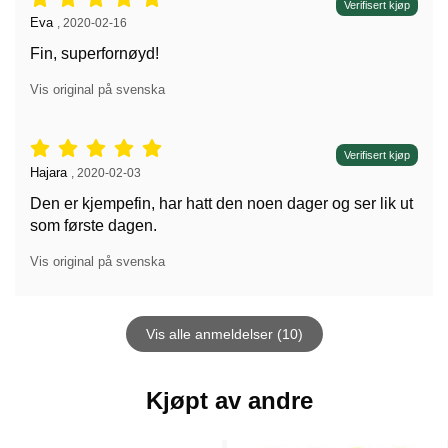
Vurdering: 5 stjerne av 5,
Verifisert kjøp
Anmeldelse av:
Eva
,
2020-02-16
Fin, superfornøyd!
Vis original på svenska
Vurdering: 5 stjerne av 5,
Verifisert kjøp
Anmeldelse av:
Hajara
,
2020-02-03
Den er kjempefin, har hatt den noen dager og ser lik ut
som første dagen.
Vis original på svenska
Vis alle anmeldelser (10)
Kjøpt av andre