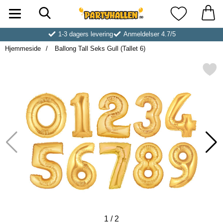
Søk
Startsiden for Partyhallen AB
Mine favoritt
1-3 dagers levering
Anmeldelser 4.7/5
Hjemmeside
Ballong Tall Seks Gull (Tallet 6)
Merk ballong Tall Seks Gull (
1
/
2