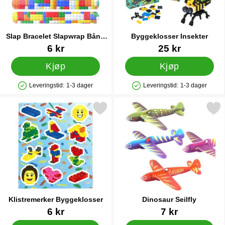
Slap Bracelet Slapwrap Bånd
Byggeklosser Insekter
Brickz
Varenummer 40213
Varenummer 86987
6 kr
25 kr
Kjøp
Kjøp
Leveringstid:
1-3 dager
Leveringstid:
1-3 dager
Produkttilgjengelighet: På lager
Produkttilgjengelighet: På lager
Merk klistremerker Byggeklosser som favoritt
Merk dinosaur Seilfl
Klistremerker Byggeklosser
Dinosaur Seilfly
Varenummer 32750
Varenummer 12473
6 kr
7 kr