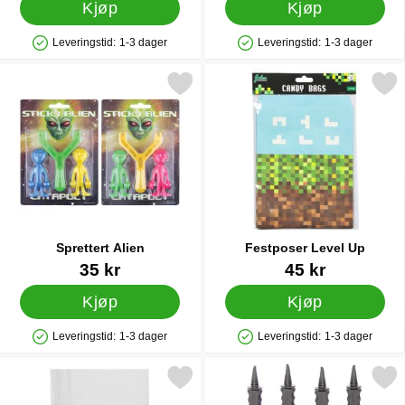
Kjøp
Kjøp
Leveringstid:
1-3 dager
Leveringstid:
1-3 dager
Produkttilgjengelighet: På lager
Produkttilgjengelighet: På lager
Merk sprettert Alien som favoritt
Merk festposer Level 
Sprettert Alien
Festposer Level Up
Varenummer 85112
Varenummer 38258
35 kr
45 kr
Kjøp
Kjøp
Leveringstid:
1-3 dager
Leveringstid:
1-3 dager
Produkttilgjengelighet: På lager
Produkttilgjengelighet: På lager
Merk cellofanposer Transparente Store som favoritt
Merk ballongpumpe 