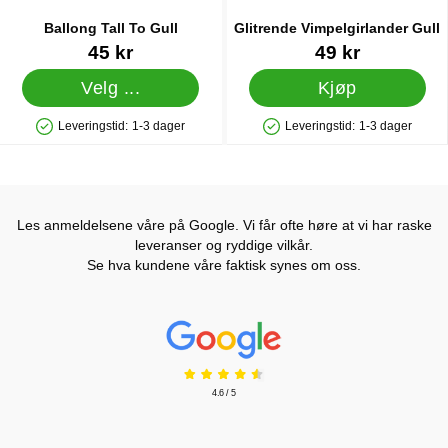
Ballong Tall To Gull
Glitrende Vimpelgirlander Gull
Varenummer 5087
Varenummer 31509
45 kr
49 kr
Velg ...
Kjøp
Leveringstid:
1-3 dager
Leveringstid:
1-3 dager
Produkttilgjengelighet: På lager
Produkttilgjengelighet: På lager
Les anmeldelsene våre på Google. Vi får ofte høre at vi har raske
leveranser og ryddige vilkår.
Se hva kundene våre faktisk synes om oss.
Prisjakt Vurdering: 4.6 Stjerne
4.6 / 5