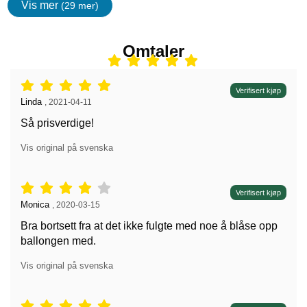
Vis mer
(29 mer)
egenskaper
Omtaler
Vurdering: 5 stjerne av 5,
Verifisert kjøp
Anmeldelse av:
Linda
,
2021-04-11
Så prisverdige!
Vis original på svenska
Vurdering: 4 stjerne av 5,
Verifisert kjøp
Anmeldelse av:
Monica
,
2020-03-15
Bra bortsett fra at det ikke fulgte med noe å blåse opp
ballongen med.
Vis original på svenska