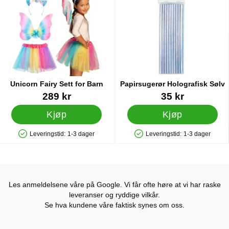
Unicorn Fairy Sett for Barn
Papirsugerør Holografisk Sølv
Varenummer 22926
Varenummer 22459
289 kr
35 kr
Kjøp
Kjøp
Leveringstid:
1-3 dager
Leveringstid:
1-3 dager
Produkttilgjengelighet: På lager
Produkttilgjengelighet: På lager
Les anmeldelsene våre på Google. Vi får ofte høre at vi har raske
leveranser og ryddige vilkår.
Se hva kundene våre faktisk synes om oss.