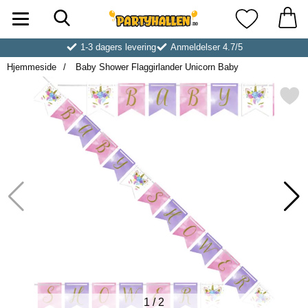
Søk
Startsiden for Partyhallen AB
Mine favoritt
1-3 dagers levering
Anmeldelser 4.7/5
Hjemmeside
Baby Shower Flaggirlander Unicorn Baby
Merk baby Shower Flaggirlander U
1
/
2