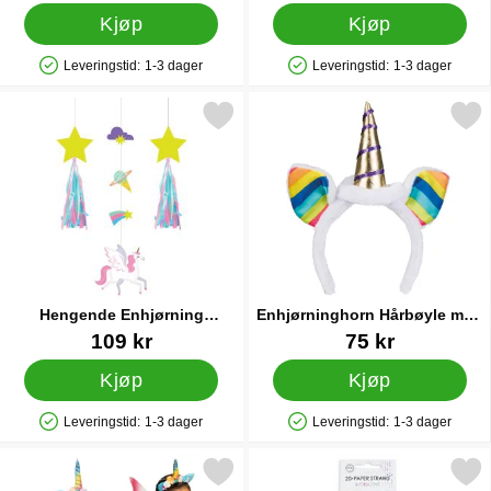
Kjøp
Kjøp
Leveringstid:
1-3 dager
Leveringstid:
1-3 dager
Produkttilgjengelighet: På lager
Produkttilgjengelighet: På lager
k hengende Enhjørning Dekorasjoner Stjerner som favoritt
Merk enhjørninghorn Hårbøyle me
Hengende Enhjørning
Enhjørninghorn Hårbøyle med
Dekorasjoner Stjerner
Regnbueører
Varenummer 44783
Varenummer 15619
109 kr
75 kr
Kjøp
Kjøp
Leveringstid:
1-3 dager
Leveringstid:
1-3 dager
Produkttilgjengelighet: På lager
Produkttilgjengelighet: På lager
Merk unicorn Fairy Sett for Barn som favoritt
Merk papirsugerør Holografi