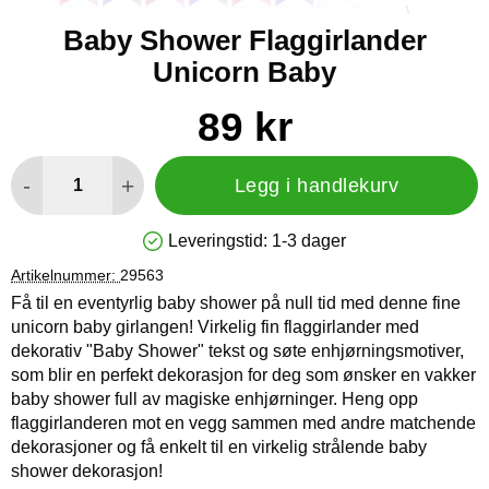
Baby Shower Flaggirlander
Unicorn Baby
Handle dette produktet, Baby Shower Flaggirlander Unicorn 
pris
89 kr
antall
-
+
Legg i handlekurv
Leveringstid:
1-3 dager
Produkttilgjengelighet: På lager
Artikelnummer:
29563
Få til en eventyrlig baby shower på null tid med denne fine
unicorn baby girlangen! Virkelig fin flaggirlander med
dekorativ "Baby Shower" tekst og søte enhjørningsmotiver,
som blir en perfekt dekorasjon for deg som ønsker en vakker
baby shower full av magiske enhjørninger. Heng opp
flaggirlanderen mot en vegg sammen med andre matchende
dekorasjoner og få enkelt til en virkelig strålende baby
shower dekorasjon!