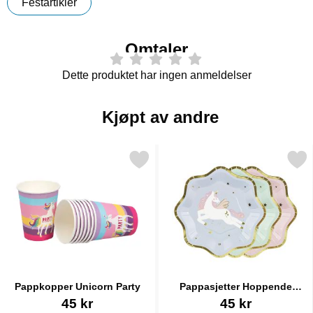
Festartikler
Omtaler
Dette produktet har ingen anmeldelser
Kjøpt av andre
Merk pappkopper Unicorn Party som favoritt
Merk pappasjetter Hoppende Enhjør
Pappkopper Unicorn Party
Pappasjetter Hoppende
Enhjørning 6-pakning
Varenummer 38241
Varenummer 87808
45 kr
45 kr