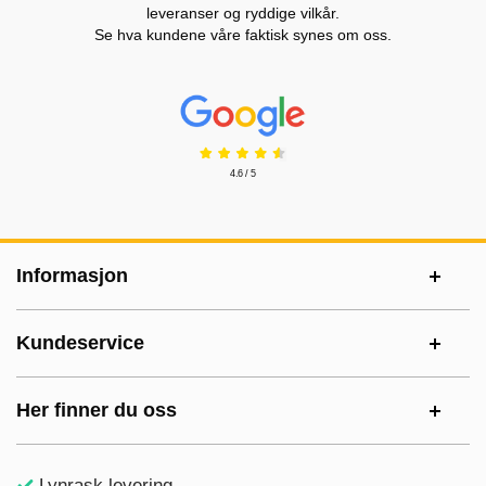
leveranser og ryddige vilkår.
Se hva kundene våre faktisk synes om oss.
Prisjakt Vurdering: 4.6 Stjerne
4.6 / 5
Footer-innhold Blandet informasjon og le
Informasjon
Kundeservice
Her finner du oss
Lynrask levering