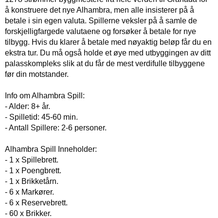
å konstruere det nye Alhambra, men alle insisterer på å
betale i sin egen valuta. Spillerne veksler på å samle de
forskjelligfargede valutaene og forsøker å betale for nye
tilbygg. Hvis du klarer å betale med nøyaktig beløp får du en
ekstra tur. Du må også holde et øye med utbyggingen av ditt
palasskompleks slik at du får de mest verdifulle tilbyggene
før din motstander.
Info om Alhambra Spill:
- Alder: 8+ år.
- Spilletid: 45-60 min.
- Antall Spillere: 2-6 personer.
Alhambra Spill Inneholder:
- 1 x Spillebrett.
- 1 x Poengbrett.
- 1 x Brikketårn.
- 6 x Markører.
- 6 x Reservebrett.
- 60 x Brikker.