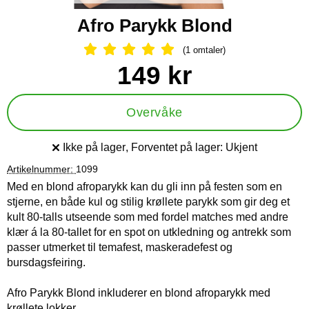
Afro Parykk Blond
(1 omtaler)
Vurdering: 5 Stjerne, Gå til alle omtal
Handle dette produktet, Afro Parykk Blond
pris
149 kr
Overvåke
Ikke på lager
, Forventet på lager:
Ukjent
Produkttilgjengelighet:
Artikelnummer:
1099
Med en blond afroparykk kan du gli inn på festen som en
stjerne, en både kul og stilig krøllete parykk som gir deg et
kult 80-talls utseende som med fordel matches med andre
klær á la 80-tallet for en spot on utkledning og antrekk som
passer utmerket til temafest, maskeradefest og
bursdagsfeiring.
Afro Parykk Blond inkluderer en blond afroparykk med
krøllete lokker.