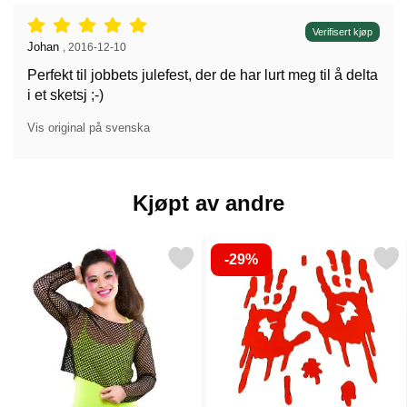
Vurdering: 5 stjerne av 5,
Verifisert kjøp
Anmeldelse av:
Johan
,
2016-12-10
Perfekt til jobbets julefest, der de har lurt meg til å delta
i et sketsj ;-)
Vis original på svenska
Kjøpt av andre
-29%
Merk helsetrøye Svart som favoritt
Merk vindus Klistremerker Blod