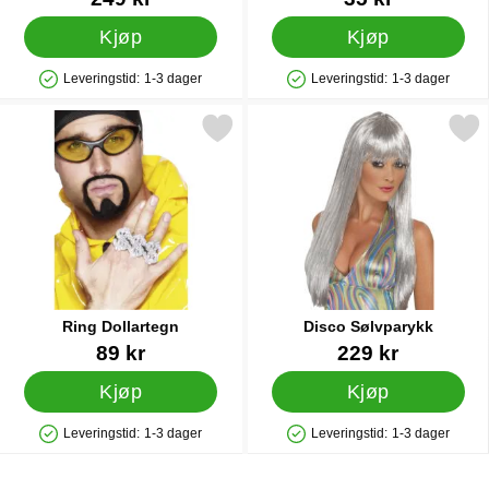
Kjøp
Kjøp
Leveringstid:
1-3 dager
Leveringstid:
1-3 dager
Produkttilgjengelighet: På lager
Produkttilgjengelighet: På lager
Merk ring Dollartegn som favoritt
Merk disco Sølvparyk
Ring Dollartegn
Disco Sølvparykk
Varenummer 10854
Varenummer 10861
89 kr
229 kr
Kjøp
Kjøp
Leveringstid:
1-3 dager
Leveringstid:
1-3 dager
Produkttilgjengelighet: På lager
Produkttilgjengelighet: På lager