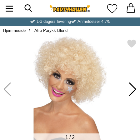
Søk
Startsiden for Partyhallen AB
Mine favoritt
1-3 dagers levering
Anmeldelser 4.7/5
Hjemmeside
Afro Parykk Blond
Merk afro Parykk Blon
1
/
2