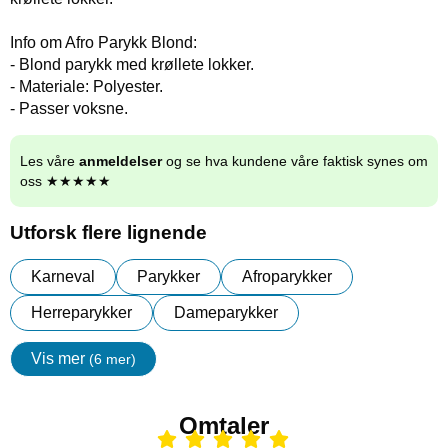
Info om Afro Parykk Blond:
- Blond parykk med krøllete lokker.
- Materiale: Polyester.
- Passer voksne.
Les våre
anmeldelser
og se hva kundene våre faktisk synes om
oss ★★★★★
Utforsk flere lignende
Karneval
Parykker
Afroparykker
Herreparykker
Dameparykker
Vis mer
(6 mer)
egenskaper
Omtaler