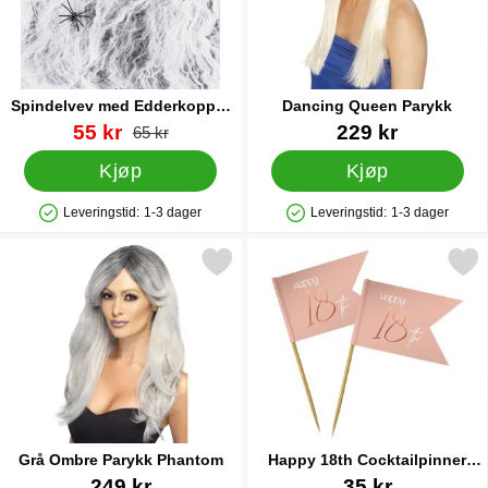
Spindelvev med Edderkopper
Dancing Queen Parykk
200g
Varenummer 88521
ny pris
Varenummer 10868
55 kr
229 kr
gammel pris
65 kr
Kjøp
Kjøp
Leveringstid:
1-3 dager
Leveringstid:
1-3 dager
Produkttilgjengelighet: På lager
Produkttilgjengelighet: På lager
Merk grå Ombre Parykk Phantom som favoritt
Merk happy 18th Cocktailpinne
Grå Ombre Parykk Phantom
Happy 18th Cocktailpinner
Lyserosa
Varenummer 13412
Varenummer 22522
249 kr
35 kr