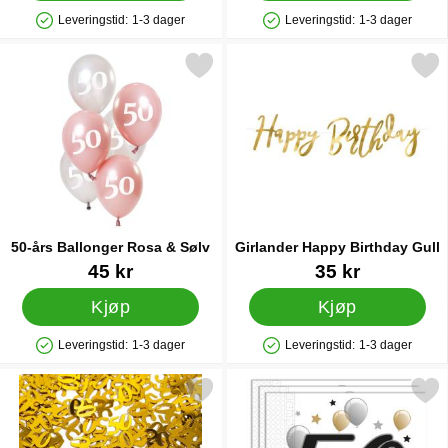
Leveringstid:
1-3 dager
Leveringstid:
1-3 dager
Produkttilgjengelighet: På lager
Produkttilgjengelighet: På lager
Merk 50-års Ballonger Rosa & Sølv som favoritt
Merk girlander Happy Birthd
50-års Ballonger Rosa & Sølv
Girlander Happy Birthday Gull
Varenummer 31551
Varenummer 33125
45 kr
35 kr
Kjøp
Kjøp
Leveringstid:
1-3 dager
Leveringstid:
1-3 dager
Produkttilgjengelighet: På lager
Produkttilgjengelighet: På lager
Merk gull Konfetti 50 år som favoritt
Merk milestone Happy Birthday 50 