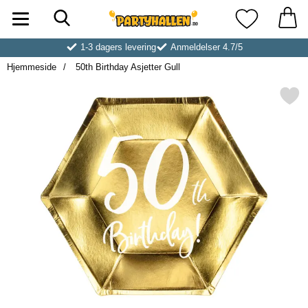
Søk
Startsiden for Partyhallen AB
Mine favoritt
1-3 dagers levering
Anmeldelser 4.7/5
Hjemmeside
50th Birthday Asjetter Gull
Merk 50th Birthday Asjette