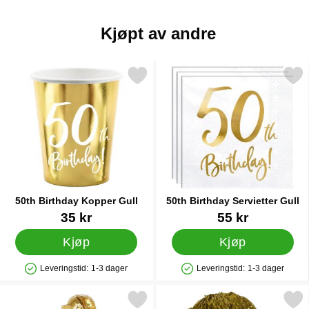
Kjøpt av andre
Merk 50th Birthday Kopper Gull som favoritt
Merk 50th Birthday Serviett
50th Birthday Kopper Gull
50th Birthday Servietter Gull
Varenummer 31258
Varenummer 33113
35 kr
55 kr
Kjøp
Kjøp
Leveringstid:
1-3 dager
Leveringstid:
1-3 dager
Produkttilgjengelighet: På lager
Produkttilgjengelighet: På lager
Merk serpentin Metallic Prisme Gull som favoritt
Merk glitterparykk Gu