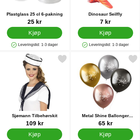
Plastglass 25 cl 6-pakning
Dinosaur Seilfly
Varenummer 90857
Varenummer 12473
25 kr
7 kr
Kjøp
Kjøp
Leveringstid:
1-3 dager
Leveringstid:
1-3 dager
Produkttilgjengelighet: På lager
Produkttilgjengelighet: På lager
Merk sjømann Tilbehørskit som favoritt
Merk metal Shine Ballonger 
Sjømann Tilbehørskit
Metal Shine Ballonger
Congrats
Varenummer 6927
Varenummer 34083
109 kr
65 kr
Kjøp
Kjøp