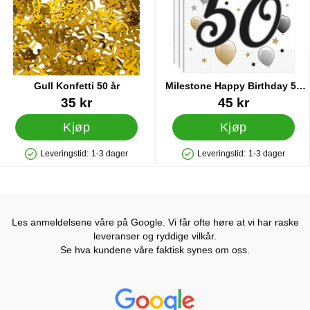
Gull Konfetti 50 år
Milestone Happy Birthday 50
Års Servietter
Varenummer 41073
Varenummer 34856
35 kr
45 kr
Kjøp
Kjøp
Leveringstid:
1-3 dager
Leveringstid:
1-3 dager
Produkttilgjengelighet: På lager
Produkttilgjengelighet: På lager
Les anmeldelsene våre på Google. Vi får ofte høre at vi har raske
leveranser og ryddige vilkår.
Se hva kundene våre faktisk synes om oss.
Prisjakt Vurdering: 4.6 Stjerne