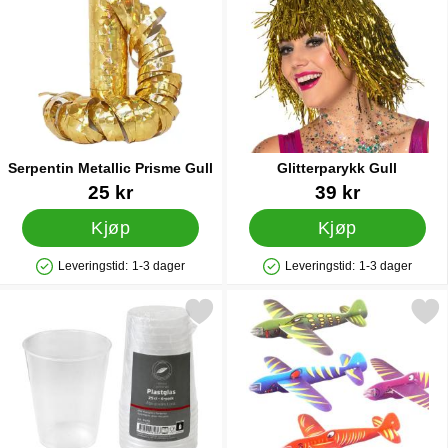
Serpentin Metallic Prisme Gull
Glitterparykk Gull
Varenummer 9764
Varenummer 40498
25 kr
39 kr
Kjøp
Kjøp
Leveringstid:
1-3 dager
Leveringstid:
1-3 dager
Produkttilgjengelighet: På lager
Produkttilgjengelighet: På lager
Merk plastglass 25 cl 6-pakning som favoritt
Merk dinosaur Seilfl