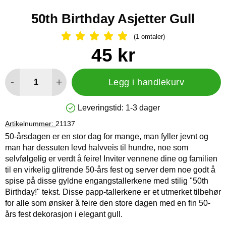
50th Birthday Asjetter Gull
(1 omtaler)
Vurdering: 5 Stjerne, Gå til alle omtal
Handle dette produktet, 50th Birthday Asjetter Gull
pris
45 kr
antall
-
+
Legg i handlekurv
Leveringstid:
1-3 dager
Produkttilgjengelighet: På lager
Artikelnummer:
21137
50-årsdagen er en stor dag for mange, man fyller jevnt og
man har dessuten levd halvveis til hundre, noe som
selvfølgelig er verdt å feire! Inviter vennene dine og familien
til en virkelig glitrende 50-års fest og server dem noe godt å
spise på disse gyldne engangstallerkene med stilig "50th
Birthday!" tekst. Disse papp-tallerkene er et utmerket tilbehør
for alle som ønsker å feire den store dagen med en fin 50-
års fest dekorasjon i elegant gull.