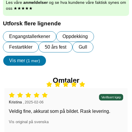
Les våre
anmeldelser
og se hva kundene våre faktisk synes om
oss ★★★★★
Utforsk flere lignende
Engangstallerkener
Oppdekking
Festartikler
50 års fest
Gull
Vis mer
(1 mer)
egenskaper
Omtaler
Vurdering: 5 stjerne av 5,
Verifisert kjøp
Anmeldelse av:
Kristina
,
2025-02-06
Veldig fine, akkurat som på bildet. Rask levering.
Vis original på svenska