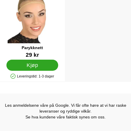
Parykknett
Varenummer 7796
29 kr
Kjøp
Leveringstid:
1-3 dager
Produkttilgjengelighet: På lager
Les anmeldelsene våre på Google. Vi får ofte høre at vi har raske
leveranser og ryddige vilkår.
Se hva kundene våre faktisk synes om oss.