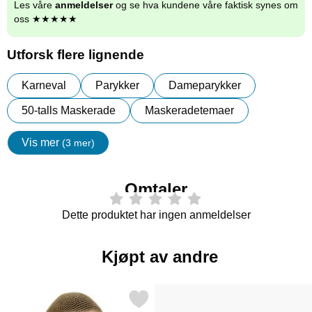
Les våre
anmeldelser
og se hva kundene våre faktisk synes om
oss ★★★★★
Utforsk flere lignende
Karneval
Parykker
Dameparykker
50-talls Maskerade
Maskeradetemaer
Vis mer
(3 mer)
egenskaper
Omtaler
Dette produktet har ingen anmeldelser
Kjøpt av andre
Merk parykknett som favoritt