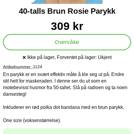
40-talls Brun Rosie Parykk
Handle dette produktet, 40-talls Brun Rosie Parykk
pris
309 kr
Overvåke
Ikke på lager
, Forventet på lager:
Ukjent
Produkttilgjengelighet:
Artikelnummer:
1124
En parykk er en svært effektiv måte å kle seg ut på. Endre
stil helt for maskeraden. I denne ser du ut som en
motebevisst husmor fra 50-tallet. Slå på radioen og ta noen
dansesteg!
Inkluderer en rød polka dot bandana med en brun parykk.
One size (voksenstørrelse).