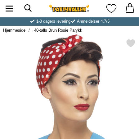
Søk
Startsiden for Partyhallen AB
Mine favoritt
1-3 dagers levering
Anmeldelser 4.7/5
Hjemmeside
40-talls Brun Rosie Parykk
Merk 40-talls Brun Rosie P